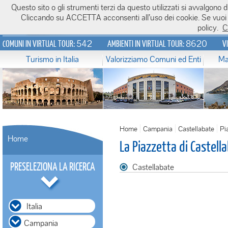
Questo sito o gli strumenti terzi da questo utilizzati si avvalgono di
Italiavirtualtour.it
Cliccando su ACCETTA acconsenti all’uso dei cookie. Se vuoi sa
policy.
C
542
8620
COMUNI IN VIRTUAL TOUR:
AMBIENTI IN VIRTUAL TOUR:
V
Turismo in Italia
Valorizziamo Comuni ed Enti
Ma
Home
Campania
Castellabate
Pi
Home
La Piazzetta di Castell
PRESELEZIONA LA RICERCA
Castellabate
Italia