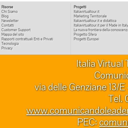
Risorse
Progetti
Chi Siamo
Italiavirtualtour.it
Blog
Marketing Territoriale
Newsletter
Italiavirtualtour.it e didattica
Contatti
Italiavirtualtour.it per il Made in Ital
Customer Support
La nuova frontiera della conoscenz
Mappa del sito
Progetto Sfera
Rapporti contrattuali Enti e Privati
Progetti Europei
Tecnologia
Privacy
Italia Virtua
Comunic
via delle Genziane 13/E
Tel.
www.comunicandoleader.
PEC:
comuni