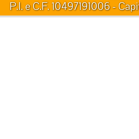
P.I. e C.F. 10497191006 - Capi