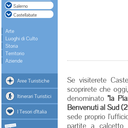
Arte
Luoghi di Culto
Storia
Territorio
Aziende
Se visiterete Cast
Aree Turistiche
scoprirete che oggi,
Itinerari Turistici
denominato
"la Pia
Benvenuti al Sud (20
I Tesori d'Italia
sede proprio l'uffic
partite a calcetto