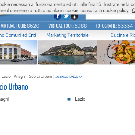
 cookie necessari al funzionamento ed utili alle finalità illustrate nel
re il consenso a tutti o ad alcuni cookie, consulta la cookie policy.
C
8620
5988
63334
N VIRTUAL TOUR:
VIRTUAL TOUR:
FOTOGRAFIE:
amo Comuni ed Enti
Marketing Territoriale
Cucina e Ri
Lazio
Anagni
Scorci Urbani
Scorcio Urbano
cio Urbano
agni
Lazio