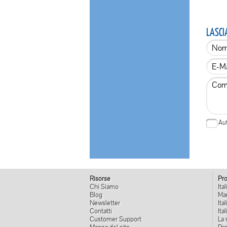
LASCI
Aut
Risorse
Pro
Chi Siamo
Ital
Blog
Mar
Newsletter
Ita
Contatti
Ita
Customer Support
La 