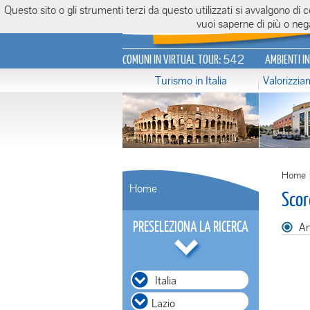
Questo sito o gli strumenti terzi da questo utilizzati si avvalgono di
Italiavirtualtour.it
vuoi saperne di più o nega
542
COMUNI IN VIRTUAL TOUR:
AMBIENTI I
Turismo in Italia
Valorizzi
Home
Home
Scor
PRESELEZIONA LA RICERCA
An
Italia