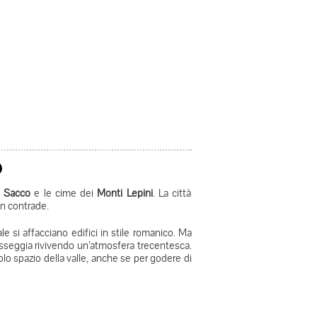
e Sacco
e le cime dei
Monti Lepini
. La città
 in contrade.
ale si affacciano edifici in stile romanico. Ma
 passeggia rivivendo un’atmosfera trecentesca.
colo spazio della valle, anche se per godere di