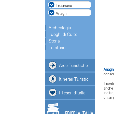
Archeologia
Luoghi di Culto
Storia
Territorio
Aree Turistiche
Anagn
conserv
Itinerari Turistici
Il cent
anche 
I Tesori d'Italia
Inoltre
un amp
EDICOLA ITALIA