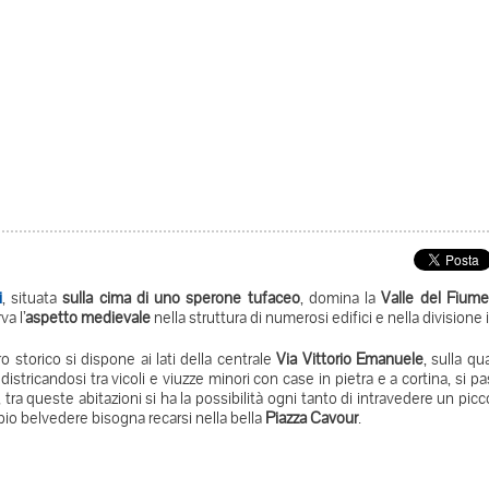
i
, situata
sulla cima di uno sperone tufaceo
, domina la
Valle del Fium
a l’
aspetto medievale
nella struttura di numerosi edifici e nella divisione
ro storico si dispone ai lati della centrale
Via Vittorio Emanuele
, sulla qu
districandosi tra vicoli e viuzze minori con case in pietra e a cortina, si
, tra queste abitazioni si ha la possibilità ogni tanto di intravedere un pic
io belvedere bisogna recarsi nella bella
Piazza Cavour
.