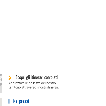
Scopri gli itinerari correlati
Apprezzare le bellezze del nostro
territorio attraverso i nostri itinerari.
Nei pressi