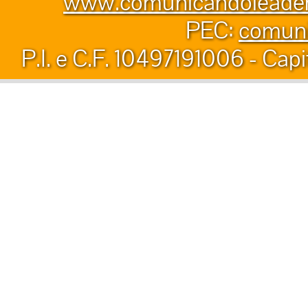
www.comunicandoleader.
PEC:
comuni
P.I. e C.F. 10497191006 - Capi