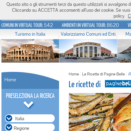
Questo sito o gli strumenti terzi da questo utilizzati si avvalgono di
Italiavirtualtour.it
Cliccando su ACCETTA acconsenti all’uso dei cookie. Se vuoi sa
policy.
C
542
8620
COMUNI IN VIRTUAL TOUR:
AMBIENTI IN VIRTUAL TOUR:
V
Turismo in Italia
Valorizziamo Comuni ed Enti
Ma
Home
Le Ricette di Pagine Belle
R
Home
Le ricette di
PRESELEZIONA LA RICERCA
Italia