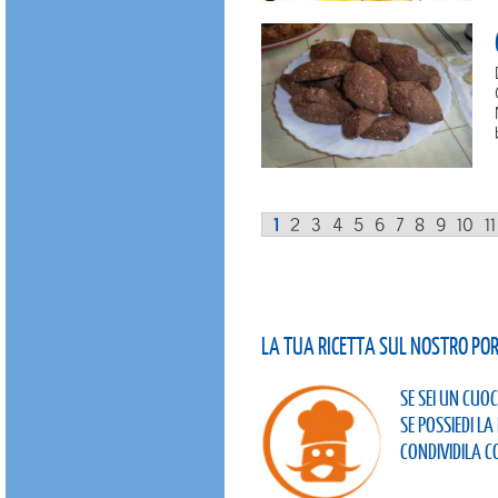
1
2
3
4
5
6
7
8
9
10
11
LA TUA RICETTA SUL NOSTRO PO
SE SEI UN CUOC
SE POSSIEDI L
CONDIVIDILA C