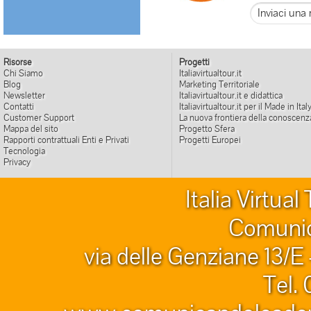
Inviaci una 
Risorse
Progetti
Chi Siamo
Italiavirtualtour.it
Blog
Marketing Territoriale
Newsletter
Italiavirtualtour.it e didattica
Contatti
Italiavirtualtour.it per il Made in Ital
Customer Support
La nuova frontiera della conoscenz
Mappa del sito
Progetto Sfera
Rapporti contrattuali Enti e Privati
Progetti Europei
Tecnologia
Privacy
Italia Virtua
Comunic
via delle Genziane 13/E
Tel.