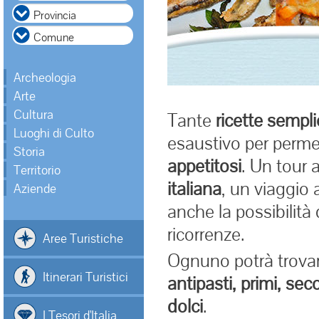
Archeologia
Arte
Cultura
Tante
ricette sempli
Luoghi di Culto
esaustivo per perme
Storia
appetitosi
. Un tour 
Territorio
italiana
, un viaggio 
Aziende
anche la possibilità 
ricorrenze.
Aree Turistiche
Ognuno potrà trovare
Itinerari Turistici
antipasti, primi, se
dolci
.
I Tesori d'Italia