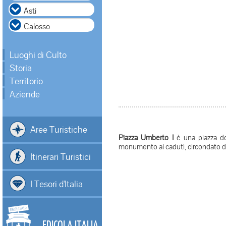
Luoghi di Culto
Storia
Territorio
Aziende
Aree Turistiche
Piazza Umberto I
è una piazza de
monumento ai caduti, circondato da
Itinerari Turistici
I Tesori d'Italia
EDICOLA ITALIA