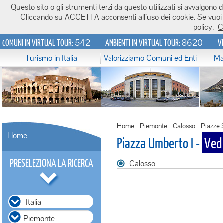
Questo sito o gli strumenti terzi da questo utilizzati si avvalgono di
Italiavirtualtour.it
Cliccando su ACCETTA acconsenti all’uso dei cookie. Se vuoi sa
policy.
C
542
8620
COMUNI IN VIRTUAL TOUR:
AMBIENTI IN VIRTUAL TOUR:
V
Turismo in Italia
Valorizziamo Comuni ed Enti
Ma
Home
Piemonte
Calosso
Piazze 
Home
Piazza Umberto I -
Ved
PRESELEZIONA LA RICERCA
Calosso
Italia