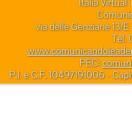
Italia Virtua
Comunic
via delle Genziane 13/E
Tel.
www.comunicandoleader.
PEC:
comuni
P.I. e C.F. 10497191006 - Capi