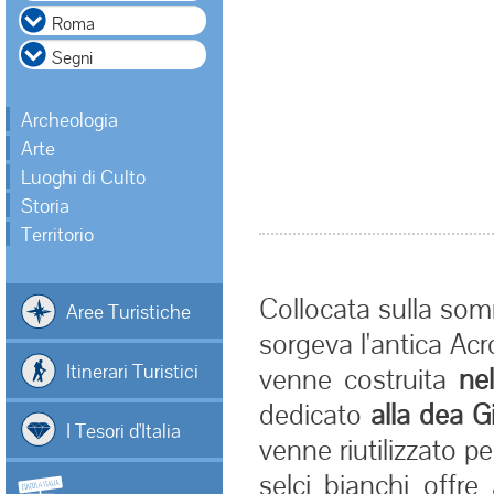
Archeologia
Arte
Luoghi di Culto
Storia
Territorio
Collocata sulla som
Aree Turistiche
sorgeva l'antica Acr
Itinerari Turistici
venne costruita
nel
dedicato
alla dea 
I Tesori d'Italia
venne riutilizzato p
selci bianchi offre