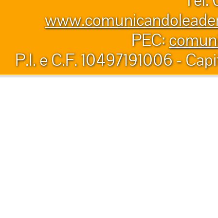
www.comunicandoleader.
PEC:
comuni
P.I. e C.F. 10497191006 - Capi