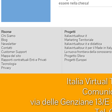
essere nella chiesa!
Risorse
Progetti
Chi Siamo
Italiavirtualtour.it
Blog
Marketing Territoriale
Newsletter
Italiavirtualtour.it e didattica
Contatti
Italiavirtualtour.it per il Made in Ital
Customer Support
La nuova frontiera della conoscenz
Mappa del sito
Progetto Sfera
Rapporti contrattuali Enti e Privati
Progetti Europei
Tecnologia
Privacy
Italia Virtua
Comunic
via delle Genziane 13/E
Tel.