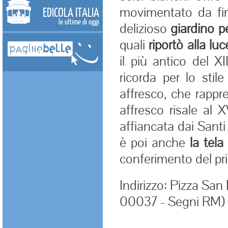
movimentato da fin
EDICOLA ITALIA
le ultime di oggi
delizioso
giardino p
quali
riportò alla luc
il più antico del 
ricorda per lo stil
affresco, che rappre
affresco risale al
affiancata dai Santi
è poi anche
la tela
conferimento del pr
Indirizzo: Pizza San 
00037 - Segni RM)