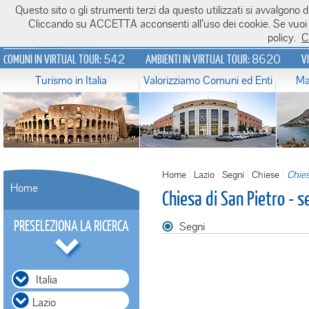
Questo sito o gli strumenti terzi da questo utilizzati si avvalgono di
Italiavirtualtour.it
Cliccando su ACCETTA acconsenti all’uso dei cookie. Se vuoi sa
policy.
C
542
8620
COMUNI IN VIRTUAL TOUR:
AMBIENTI IN VIRTUAL TOUR:
V
Turismo in Italia
Valorizziamo Comuni ed Enti
Ma
Home
Lazio
Segni
Chiese
Chies
Home
Chiesa di San Pietro - 
PRESELEZIONA LA RICERCA
Segni
Italia