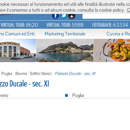
 cookie necessari al funzionamento ed utili alle finalità illustrate nel
re il consenso a tutti o ad alcuni cookie, consulta la cookie policy.
C
8620
5988
63334
N VIRTUAL TOUR:
VIRTUAL TOUR:
FOTOGRAFIE:
amo Comuni ed Enti
Marketing Territoriale
Cucina e Ri
Puglia
Bovino
Edifici Storici
Palazzo Ducale - sec. XI
zzo Ducale - sec. XI
vino
Puglia