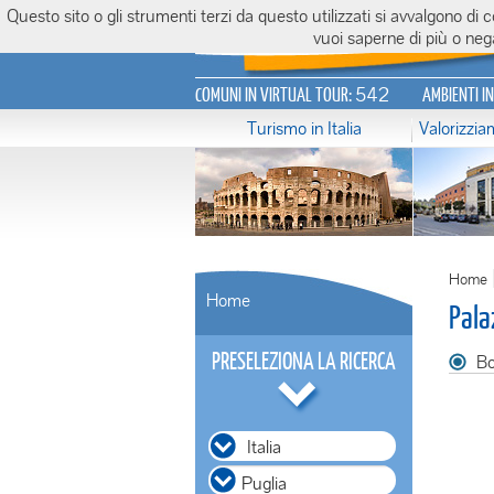
Questo sito o gli strumenti terzi da questo utilizzati si avvalgono di
Italiavirtualtour.it
vuoi saperne di più o nega
542
COMUNI IN VIRTUAL TOUR:
AMBIENTI I
Turismo in Italia
Valorizzi
Home
Home
Pala
PRESELEZIONA LA RICERCA
Bo
Italia