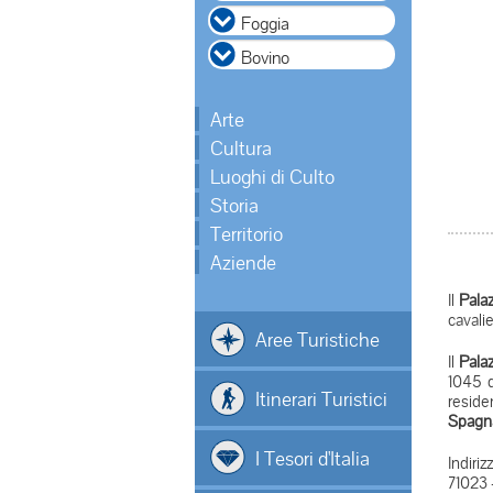
Arte
Cultura
Luoghi di Culto
Storia
Territorio
Aziende
Il
Pala
cavali
Aree Turistiche
Il
Pala
1045 
Itinerari Turistici
reside
Spagn
I Tesori d'Italia
Indiriz
71023 