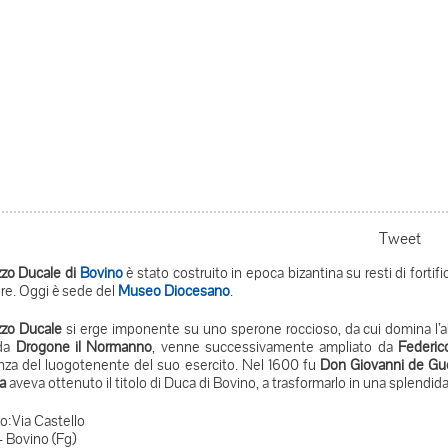
Tweet
zzo Ducale di
Bovino
è stato costruito in epoca bizantina su resti di fortif
ere. Oggi è sede del
Museo Diocesano
.
zzo Ducale
si erge imponente su uno sperone roccioso, da cui domina l’a
da
Drogone il Normanno
, venne successivamente ampliato da
Federico
nza del luogotenente del suo esercito. Nel 1600 fu
Don Giovanni de Gu
a
aveva ottenuto il titolo di Duca di Bovino, a trasformarlo in una splendid
zo:Via Castello
- Bovino (Fg)