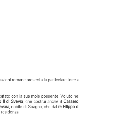
icazioni romane presenta la particolare torre a
bitato con la sua mole possente. Voluto nel
 II di Svevia
, che costruì anche il
Cassero
,
evara
, nobile di Spagna, che dal
re Filippo di
a residenza.