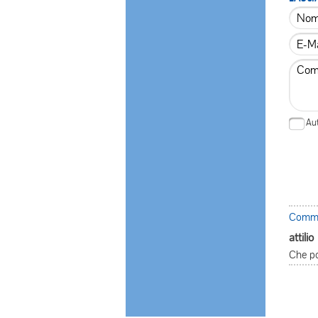
Aut
Commen
attilio
Che po