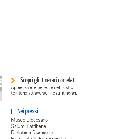
Scopri gli itinerari correlati
Apprezzare le bellezze del nostro
territorio attraverso i nostri itinerari.
Nei pressi
Museo Diocesano
Salumi Fattibene
Biblioteca Diocesana
Ristorante 'Ndo' Saverie Lu Co...