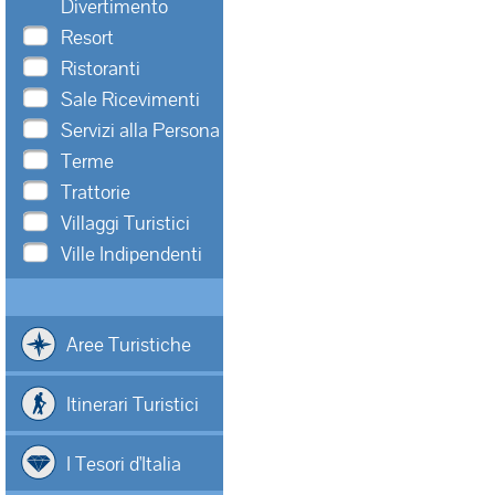
Divertimento
Resort
Ristoranti
Sale Ricevimenti
Servizi alla Persona
Terme
Trattorie
Villaggi Turistici
Ville Indipendenti
Aree Turistiche
Itinerari Turistici
I Tesori d'Italia