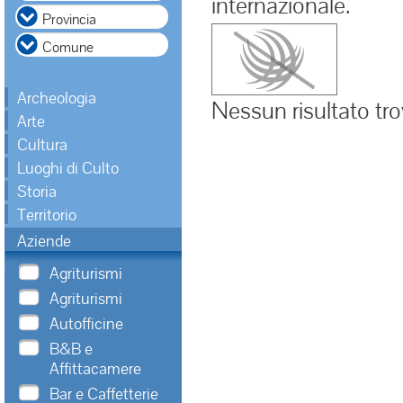
internazionale.
Archeologia
Nessun risultato tr
Arte
Cultura
Luoghi di Culto
Storia
Territorio
Aziende
Agriturismi
Agriturismi
Autofficine
B&B e
Affittacamere
Bar e Caffetterie