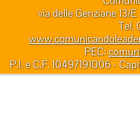
Comunic
via delle Genziane 13/E
Tel.
www.comunicandoleader.
PEC:
comuni
P.I. e C.F. 10497191006 - Capi