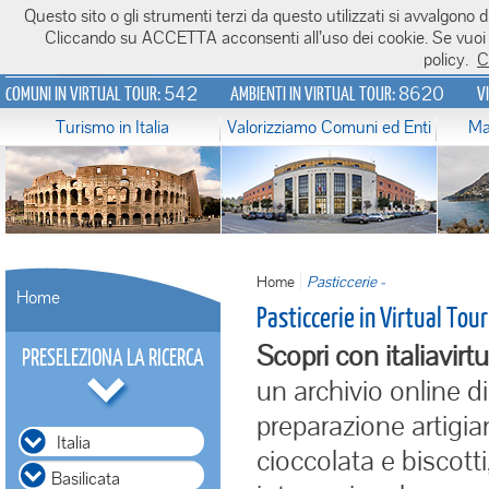
Questo sito o gli strumenti terzi da questo utilizzati si avvalgono di
Italiavirtualtour.it
Cliccando su ACCETTA acconsenti all’uso dei cookie. Se vuoi sa
policy.
C
542
8620
COMUNI IN VIRTUAL TOUR:
AMBIENTI IN VIRTUAL TOUR:
V
Turismo in Italia
Valorizziamo Comuni ed Enti
Ma
Home
Pasticcerie -
Home
Pasticcerie in Virtual Tour
Scopri con italiavirtu
PRESELEZIONA LA RICERCA
un archivio online di
preparazione artigiana
Italia
cioccolata e biscott