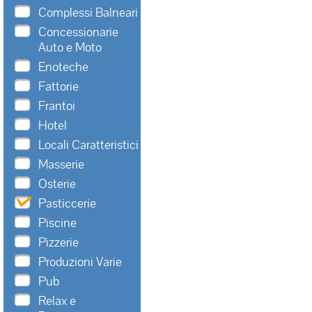
Complessi Balneari
Concessionarie
Auto e Moto
Enoteche
Fattorie
Frantoi
Hotel
Locali Caratteristici
Masserie
Osterie
Pasticcerie
Piscine
Pizzerie
Produzioni Varie
Pub
Relax e