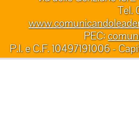
Tel.
www.comunicandoleader.
PEC:
comuni
P.I. e C.F. 10497191006 - Capi