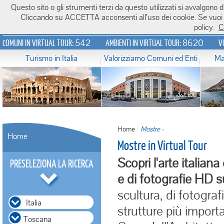
Questo sito o gli strumenti terzi da questo utilizzati si avvalgono di
Italiavirtualtour.it
Cliccando su ACCETTA acconsenti all’uso dei cookie. Se vuoi sa
policy.
C
542
8620
COMUNI IN VIRTUAL TOUR:
AMBIENTI IN VIRTUAL TOUR:
V
Turismo in Italia
Valorizziamo Comuni ed Enti
Ma
Home
Mostre -
Home
Mostre in Virtual Tour
Scopri l'arte italiana
PRESELEZIONA LA RICERCA
e di fotografie HD su
scultura, di fotograf
Italia
strutture più impor