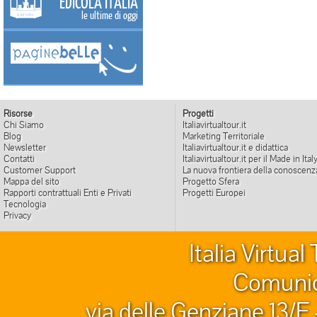
EDICOLA ITALIA
le ultime di oggi
Risorse
Progetti
Chi Siamo
Italiavirtualtour.it
Blog
Marketing Territoriale
Newsletter
Italiavirtualtour.it e didattica
Contatti
Italiavirtualtour.it per il Made in Ital
Customer Support
La nuova frontiera della conoscenz
Mappa del sito
Progetto Sfera
Rapporti contrattuali Enti e Privati
Progetti Europei
Tecnologia
Privacy
Italia Virtua
Comunic
via delle Genziane 13/E