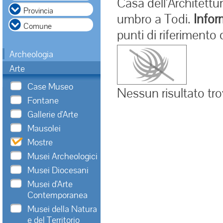
Casa dell'Architettu
umbro a Todi.
Inform
punti di riferimento
Archeologia
Arte
Case Museo
Nessun risultato tr
Fontane
Gallerie d'Arte
Mausolei
Mostre
Musei Archeologici
Musei Diocesani
Musei d'Arte
Contemporanea
Musei della Natura
e del Territorio