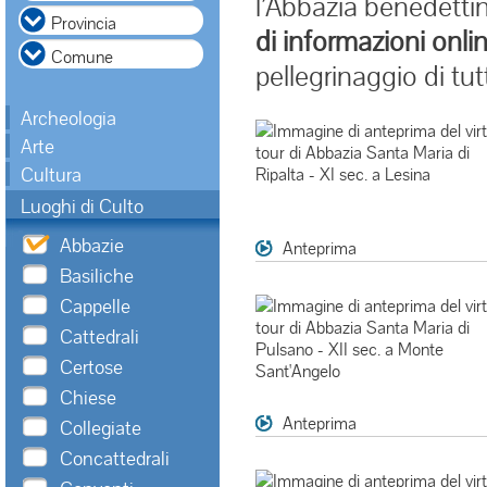
l’Abbazia benedettin
di informazioni onli
pellegrinaggio di tu
Archeologia
Arte
Cultura
Luoghi di Culto
Abbazie
Anteprima
Basiliche
Cappelle
Cattedrali
Certose
Chiese
Anteprima
Collegiate
Concattedrali