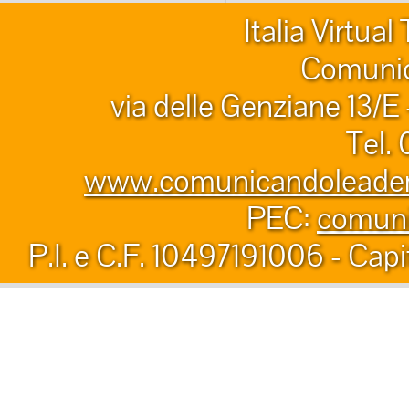
Italia Virtua
Comunic
via delle Genziane 13/E
Tel.
www.comunicandoleader.
PEC:
comuni
P.I. e C.F. 10497191006 - Capi