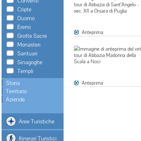
Conventi
Cripte
Duomo
Eremi
Anteprima
Grotte Sacre
Monasteri
Santuari
Sinagoghe
Templi
Storia
Anteprima
Territorio
Aziende
Aree Turistiche
Itinerari Turistici