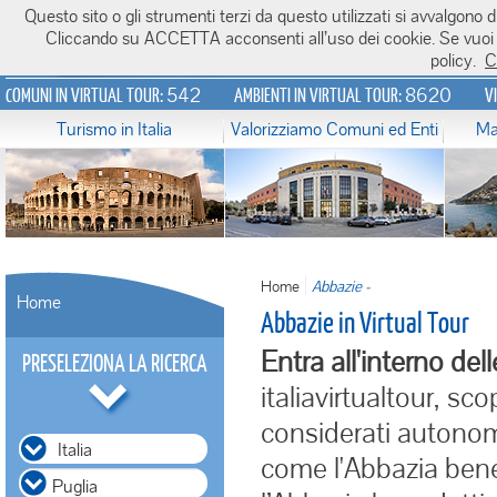
Questo sito o gli strumenti terzi da questo utilizzati si avvalgono di
Italiavirtualtour.it
Cliccando su ACCETTA acconsenti all’uso dei cookie. Se vuoi sa
policy.
C
542
8620
COMUNI IN VIRTUAL TOUR:
AMBIENTI IN VIRTUAL TOUR:
V
Turismo in Italia
Valorizziamo Comuni ed Enti
Ma
Home
Abbazie -
Home
Abbazie in Virtual Tour
Entra all'interno dell
PRESELEZIONA LA RICERCA
italiavirtualtour, sc
considerati autonomi 
Italia
come l'Abbazia bene