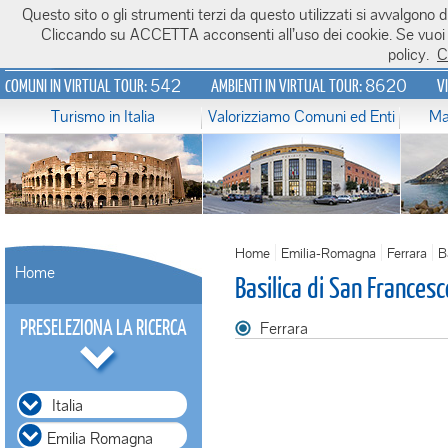
Questo sito o gli strumenti terzi da questo utilizzati si avvalgono di
Italiavirtualtour.it
Cliccando su ACCETTA acconsenti all’uso dei cookie. Se vuoi sa
policy.
C
542
8620
COMUNI IN VIRTUAL TOUR:
AMBIENTI IN VIRTUAL TOUR:
V
Turismo in Italia
Valorizziamo Comuni ed Enti
Ma
Home
Emilia-Romagna
Ferrara
B
Home
Basilica di San Francesc
PRESELEZIONA LA RICERCA
Ferrara
Italia