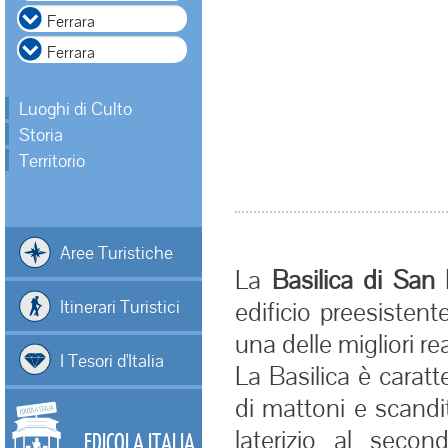
Luoghi di Culto
Storia
Territorio
Aree Turistiche
La
Basilica di San
Itinerari Turistici
edificio preesistent
una delle migliori re
I Tesori d'Italia
La Basilica è caratt
di mattoni e scandi
laterizio al seco
EDICOLA ITALIA