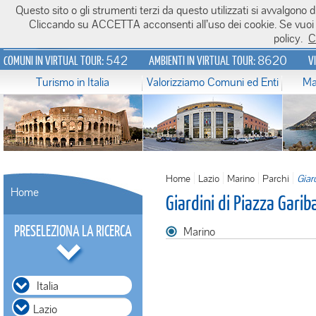
Questo sito o gli strumenti terzi da questo utilizzati si avvalgono di
Italiavirtualtour.it
Cliccando su ACCETTA acconsenti all’uso dei cookie. Se vuoi sa
policy.
C
542
8620
COMUNI IN VIRTUAL TOUR:
AMBIENTI IN VIRTUAL TOUR:
V
Turismo in Italia
Valorizziamo Comuni ed Enti
Ma
Home
Lazio
Marino
Parchi
Giard
Home
Giardini di Piazza Garib
PRESELEZIONA LA RICERCA
Marino
Italia