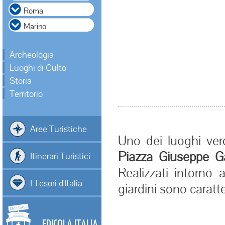
Archeologia
Luoghi di Culto
Storia
Territorio
Aree Turistiche
Uno dei luoghi verd
Piazza Giuseppe Ga
Itinerari Turistici
Realizzati intorno 
I Tesori d'Italia
giardini sono caratte
EDICOLA ITALIA