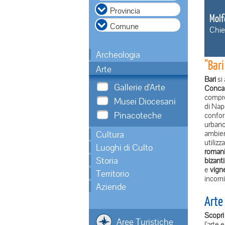
Molf
Chie
Archeologia
"Bari
Arte
Bari
si 
Gallerie d'Arte
Conca 
compre
Musei Diocesani
di Nap
Pinacoteche
confor
urbano
Cultura
ambient
utiliz
Luoghi di Culto
romani
Storia
bizant
e
vigne
Territorio
incorn
Aziende
Arte
Scopri 
Aree Turistiche
l’arte 