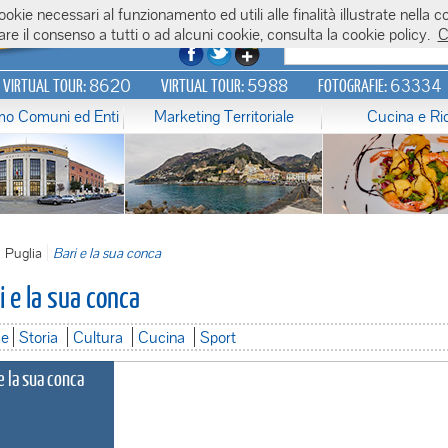
 cookie necessari al funzionamento ed utili alle finalità illustrate nel
re il consenso a tutti o ad alcuni cookie, consulta la cookie policy.
C
8620
5988
63334
N VIRTUAL TOUR:
VIRTUAL TOUR:
FOTOGRAFIE:
amo Comuni ed Enti
Marketing Territoriale
Cucina e Ri
Puglia
Bari e la sua conca
i e la sua conca
e
Storia
Cultura
Cucina
Sport
e la sua conca