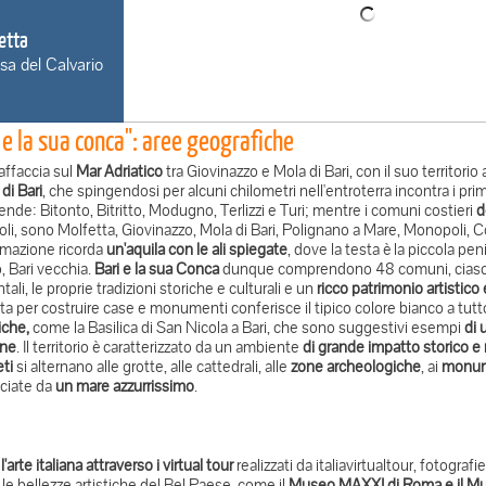
etta
sa del Calvario
 e la sua conca": aree geografiche
affaccia sul
Mar Adriatico
tra Giovinazzo e Mola di Bari, con il suo territori
di Bari
, che spingendosi per alcuni chilometri nell'entroterra incontra i pri
nde: Bitonto, Bitritto, Modugno, Terlizzi e Turi; mentre i comuni costieri
d
oli, sono Molfetta, Giovinazzo, Mola di Bari, Polignano a Mare, Monopoli, Co
mazione ricorda
un'aquila con le ali spiegate
, dove la testa è la piccola pen
, Bari vecchia.
Bari e la sua Conca
dunque comprendono 48 comuni, ciascun
ali, le proprie tradizioni storiche e culturali e un
ricco patrimonio artisti
zata per costruire case e monumenti conferisce il tipico colore bianco a tutt
che,
come la Basilica di San Nicola a Bari, che sono suggestivi esempi
di 
ine
. Il territorio è caratterizzato da un ambiente
di grande impatto storico e 
ti
si alternano alle grotte, alle cattedrali, alle
zone archeologiche
, ai
monume
iciate da
un mare azzurrissimo
.
l'arte italiana attraverso i virtual tour
realizzati da italiavirtualtour, fotogra
e le bellezze artistiche del Bel Paese, come il
Museo MAXXI di Roma e il Mu