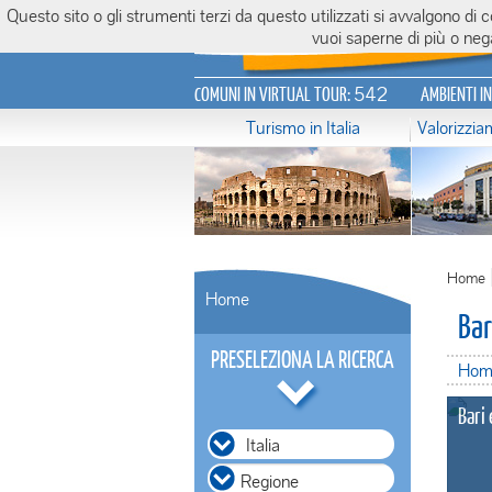
Questo sito o gli strumenti terzi da questo utilizzati si avvalgono di
Italiavirtualtour.it
vuoi saperne di più o nega
542
COMUNI IN VIRTUAL TOUR:
AMBIENTI I
Turismo in Italia
Valorizzi
Home
Home
Bar
PRESELEZIONA LA RICERCA
Hom
Bari 
Italia