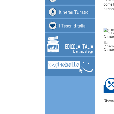
come L
naziona
Itinerari Turistici
I Tesori d'Italia
Bari
EDICOLA ITALIA
Pinaco
Giaqui
le ultime di oggi
Ristor