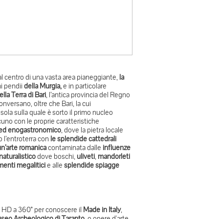
o al centro di una vasta area pianeggiante,
la
mi pendii
della Murgia,
e in particolare
ella Terra di Bari
, l’antica provincia del Regno
nversano, oltre che Bari, la cui
isola sulla quale è sorto il primo nucleo
o con le proprie caratteristiche
co ed enogastronomico
, dove la pietra locale
o l’entroterra con
le splendide cattedrali
un’arte romanica
contaminata dalle
influenze
naturalistico
dove boschi,
uliveti
,
mandorleti
nti megalitici
e alle
splendide spiagge
fie HD a 360° per conoscere il
Made in Italy
,
seo Archeologico di Taranto
, o opere d'arte