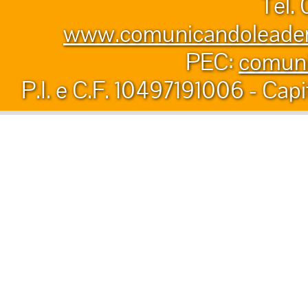
Tel.
www.comunicandoleader.
PEC:
comuni
P.I. e C.F. 10497191006 - Capi