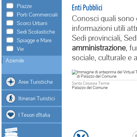
Piazze
Enti Pubblici
Porti Commerciali
Conosci quali sono 
Scorci Urbani
informazioni utili at
Sedi Scolastiche
Sedi provinciali, Sed
Spiagge e Mare
amministrazione
, f
Vie
sociale, culturale e 
Aziende
Aree Turistiche
Santa Cesarea Terme
Palazzo del Comune
Itinerari Turistici
I Tesori d'Italia