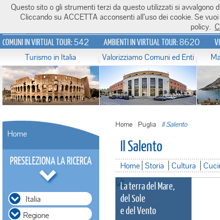
Questo sito o gli strumenti terzi da questo utilizzati si avvalgono di
Italiavirtualtour.it
Cliccando su ACCETTA acconsenti all’uso dei cookie. Se vuoi sa
policy.
C
542
8620
COMUNI IN VIRTUAL TOUR:
AMBIENTI IN VIRTUAL TOUR:
V
Turismo in Italia
Valorizziamo Comuni ed Enti
Ma
Home
Puglia
Il Salento
Home
Il Salento
PRESELEZIONA LA RICERCA
Home
Storia
Cultura
Cuci
La terra del Mare,
del Sole
Italia
e del Vento