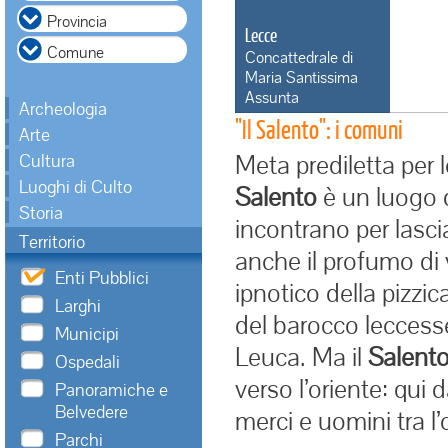
Lecce
Concattedrale di
Maria Santissima
Assunta
Archeologia
"Il Salento": i comuni
Arte
Meta prediletta per l
Cultura
Luoghi di Culto
Salento
è un luogo do
Storia
incontrano per lascia
Territorio
anche il profumo di vi
Enti Pubblici
ipnotico della pizzic
Larghi
del barocco leccesse,
Municipi
Leuca
. Ma il
Salent
Ospedali
verso l’oriente: qui 
Panoramiche e
Belvedere
merci e uomini tra l’
Parchi