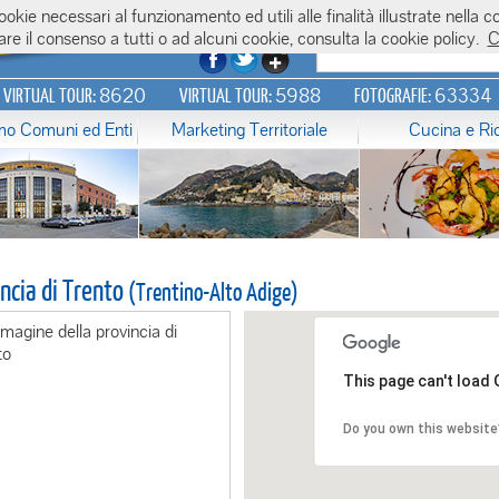
 cookie necessari al funzionamento ed utili alle finalità illustrate nel
re il consenso a tutti o ad alcuni cookie, consulta la cookie policy.
C
8620
5988
63334
N VIRTUAL TOUR:
VIRTUAL TOUR:
FOTOGRAFIE:
amo Comuni ed Enti
Marketing Territoriale
Cucina e Ri
incia di Trento
(Trentino-Alto Adige)
This page can't load
Do you own this website