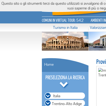
Questo sito o gli strumenti terzi da questo utilizzati si avvalgono di
Italiavirtualtour.it
vuoi saperne di più o nega
542
COMUNI IN VIRTUAL TOUR:
AMBIENTI I
Turismo in Italia
Valorizzi
Prov
Home
PRESELEZIONA LA RICERCA
Italia