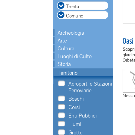
Archeologia
Oasi
Arte
Cultura
Scopri 
giardin
Luoghi di Culto
Orbetel
Storia
Territorio
Aeroporti e Stazioni
Ferroviarie
Nessun
Boschi
Corsi
Enti Pubblici
Fiumi
Grotte