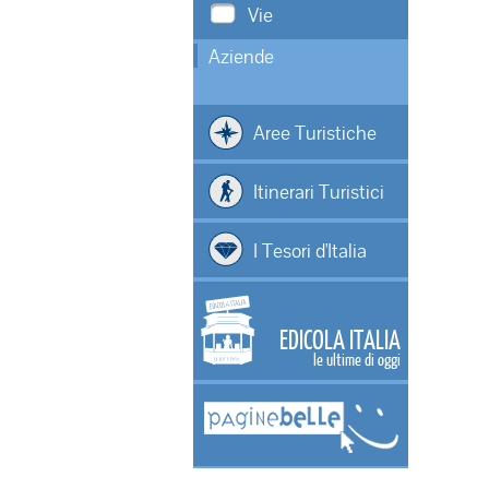
Vie
Aziende
Aree Turistiche
Itinerari Turistici
I Tesori d'Italia
EDICOLA ITALIA
le ultime di oggi