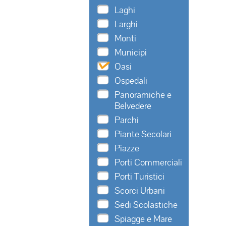
Laghi
Larghi
Monti
Municipi
Oasi
Ospedali
Panoramiche e
Belvedere
Parchi
Piante Secolari
Piazze
Porti Commerciali
Porti Turistici
Scorci Urbani
Sedi Scolastiche
Spiagge e Mare