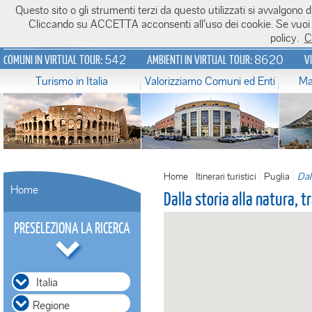
Questo sito o gli strumenti terzi da questo utilizzati si avvalgono di
Italiavirtualtour.it
Cliccando su ACCETTA acconsenti all’uso dei cookie. Se vuoi sa
policy.
C
542
8620
COMUNI IN VIRTUAL TOUR:
AMBIENTI IN VIRTUAL TOUR:
V
Turismo in Italia
Valorizziamo Comuni ed Enti
Ma
Home
Itinerari turistici
Puglia
Dal
Home
Dalla storia alla natura, 
PRESELEZIONA LA RICERCA
Italia