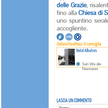
delle Grazie
, risale
fino alla
Chiesa di 
uno spuntino serale
accogliente.
italiavirtualtour.it consiglia
Hotel Albatres
San Vito dei
Normanni
LASCIA UN COMMENTO