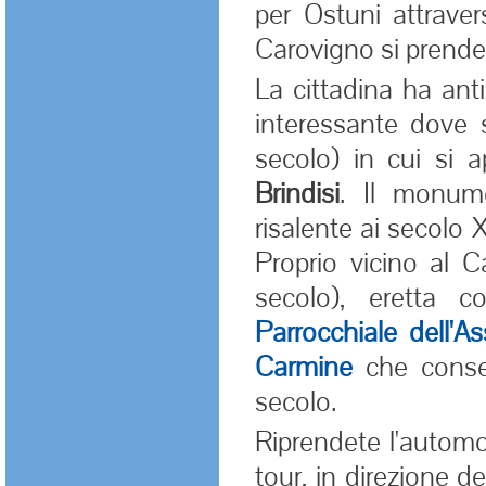
per Ostuni attrave
Carovigno si prende 
La cittadina ha ant
interessante dove 
secolo) in cui si 
Brindisi
. Il monume
risalente ai secolo X
Proprio vicino al C
secolo), eretta c
Parrocchiale dell'
Carmine
che conser
secolo.
Riprendete l'automo
tour, in direzione d