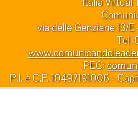
Italia Virtua
Comunic
via delle Genziane 13/E
Tel.
www.comunicandoleader.
PEC:
comuni
P.I. e C.F. 10497191006 - Capi