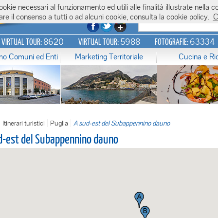
 cookie necessari al funzionamento ed utili alle finalità illustrate nel
re il consenso a tutti o ad alcuni cookie, consulta la cookie policy.
C
8620
5988
63334
N VIRTUAL TOUR:
VIRTUAL TOUR:
FOTOGRAFIE:
amo Comuni ed Enti
Marketing Territoriale
Cucina e Ri
Itinerari turistici
Puglia
A sud-est del Subappennino dauno
d-est del Subappennino dauno