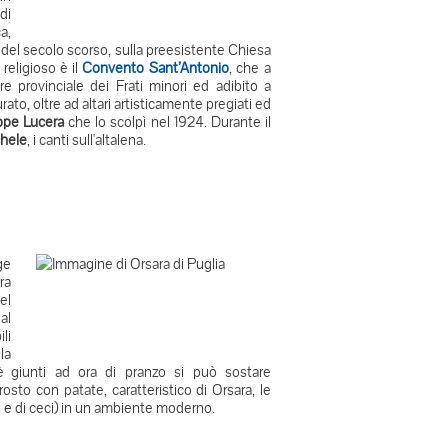
di
a,
à del secolo scorso, sulla preesistente Chiesa
religioso è il
Convento Sant’Antonio
, che a
e provinciale dei Frati minori ed adibito a
to, oltre ad altari artisticamente pregiati ed
eppe Lucera
che lo scolpì nel 1924. Durante il
hele
, i canti sull'altalena.
ge
ra
el
al
ili
la
è giunti ad ora di pranzo si può sostare
rrosto con patate, caratteristico di Orsara, le
gioli e di ceci) in un ambiente moderno.