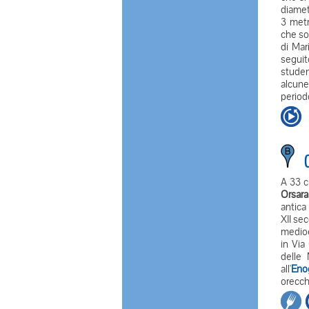
diamet
3 metr
che so
di Mar
seguit
studen
alcune 
period
O
A 33 c
Orsara
antica
XII se
medioe
in Via
delle
all'
Eno
orecchi