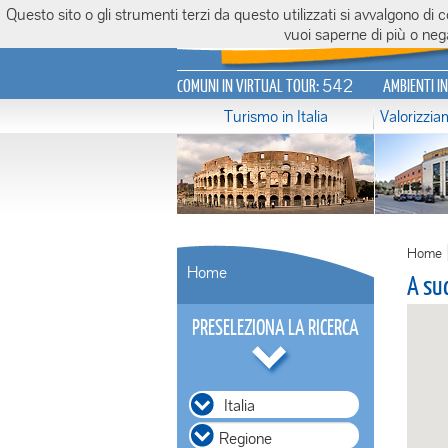
Questo sito o gli strumenti terzi da questo utilizzati si avvalgono di
Italiavirtualtour.it
vuoi saperne di più o nega
542
COMUNI IN VIRTUAL TOUR:
AMBIENTI I
Turismo in Italia
Valorizzi
Home
Home
A su
PRESELEZIONA LA RICERCA
Italia