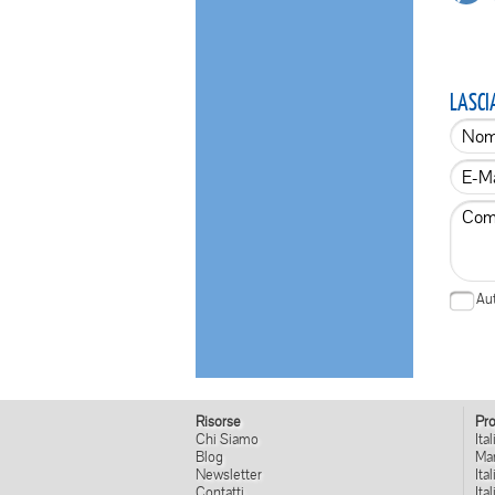
LASCI
Aut
Risorse
Pro
Chi Siamo
Ital
Blog
Mar
Newsletter
Ita
Contatti
Ita