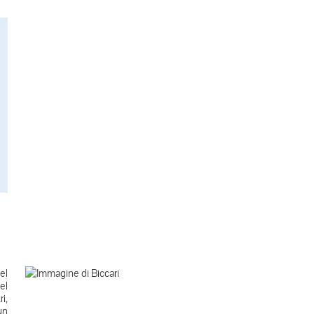
el
el
i,
un