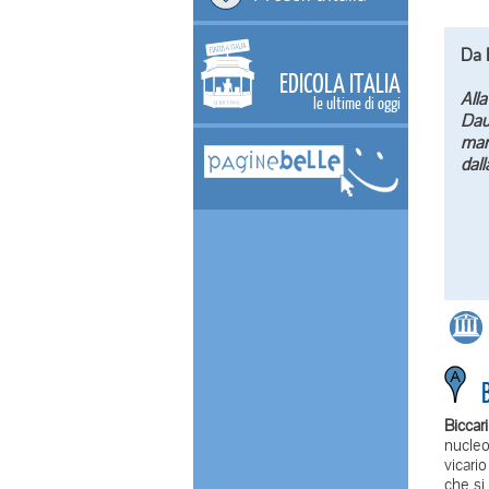
Da
B
EDICOLA ITALIA
Alla
le ultime di oggi
Dau
mant
dall
B
Biccar
nucleo
vicari
che si