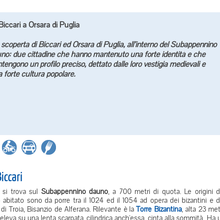
iccari
a
Orsara di Puglia
 scoperta di Biccari ed Orsara di Puglia, all’interno del Subappennino
no: due cittadine che hanno mantenuto una forte identità e che
engono un profilo preciso, dettato dalle loro vestigia medievali e
a forte cultura popolare.
iccari
i
si trova sul
Subappennino dauno
, a 700 metri di quota. Le origini d
 abitato sono da porre tra il 1024 ed il 1054 ad opera dei bizantini e d
o di Troia, Bisanzio de Alferana. Rilevante è la
Torre Bizantina
, alta 23 metr
 eleva su una lenta scarpata, cilindrica anch'essa, cinta alla sommità. Ha 