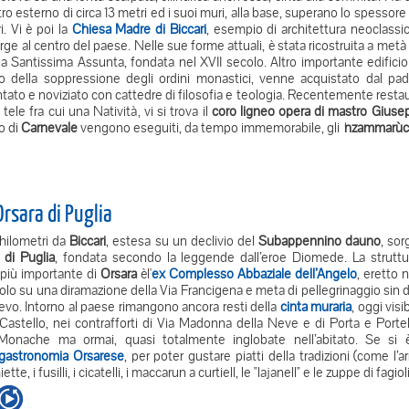
ro esterno di circa 13 metri ed i suoi muri, alla base, superano lo spessore 
i. Vi è poi la
Chiesa Madre di Biccari
, esempio di architettura neoclassic
rge al centro del paese. Nelle sue forme attuali, è stata ricostruita a met
ia Santissima Assunta, fondata nel XVII secolo. Altro importante edificio 
o della soppressione degli ordini monastici, venne acquistato dal padr
tato e noviziato con cattedre di filosofia e teologia. Recentemente restaura
tele fra cui una Natività, vi si trova il
coro ligneo opera di mastro Gius
o di
Carnevale
vengono eseguiti, da tempo immemorabile, gli
'
nzammarùc
rsara di Puglia
hilometri da
Biccari
, estesa su un declivio del
Subappennino dauno
, sor
 di Puglia
, fondata secondo la leggende dall’eroe Diomede. La struttu
 più importante di
Orsara
èl'
ex Complesso Abbaziale dell’Angelo
, eretto n
colo su una diramazione della Via Francigena e meta di pellegrinaggio sin d
vo. Intorno al paese rimangono ancora resti della
cinta muraria
, oggi visib
 Castello, nei contrafforti di Via Madonna della Neve e di Porta e Portel
 Monache ma ormai, quasi totalmente inglobate nell’abitato. Se si 
gastronomia Orsarese
, per poter gustare piatti della tradizioni (come l’a
ette, i fusilli, i cicatelli, i maccarun a curtiell, le "lajanell" e le zuppe di fa