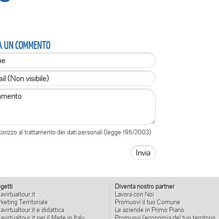
A UN COMMENTO
orizzo al trattamento dei dati personali (legge 196/2003)
getti
Diventa nostro partner
iavirtualtour.it
Lavora con Noi
keting Territoriale
Promuovi il tuo Comune
liavirtualtour.it e didattica
Le aziende in Primo Piano
liavirtualtour.it per il Made in Italy
Promuovi l'economia del tuo territorio